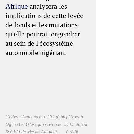
Afrique
 analysera les 
implications de cette levée 
de fonds et les mutations 
qu'elle pourrait engendrer 
au sein de l'écosystème 
automobile nigérian.
Godwin Asuelimen, CGO (Chief Growth 
Officer) et Olusegun Owoade, co-fondateur 
& CEO de Mecho Autotech.      Crédit 