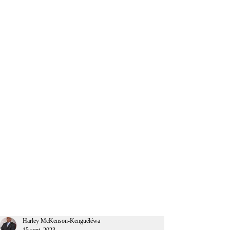
CEO Afrique
Harley McKenson-Kenguéléwa