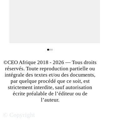
©CEO Afrique
2018 - 2026
— Tous droits
réservés. Toute reproduction partielle ou
intégrale des textes et/ou des documents,
par quelque procédé que ce soit, est
strictement interdite, sauf autorisation
écrite préalable de l’éditeur ou de
5 Traits de Caractère
10 Façons de Dé
l’auteur.
d’Entrepreneurs Qui
un État d'Esprit
© Copyright
Plaisent Vraiment Aux
Entrepreneurial
Investisseurs