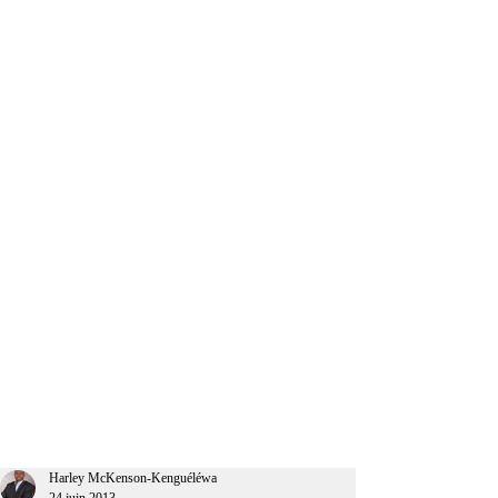
CEO Afrique
Harley McKenson-Kenguéléwa