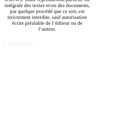
intégrale des textes et/ou des documents,
par quelque procédé que ce soit, est
strictement interdite, sauf autorisation
écrite préalable de l’éditeur ou de
l’auteur.
© Copyright
Cultiver un leadership inspirant :
les habitudes à adopter pour
motiver une équipe