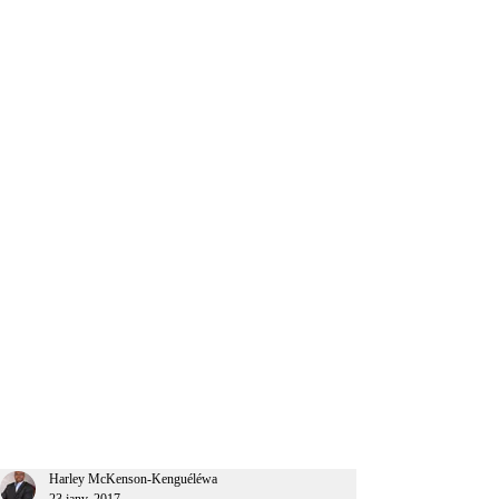
CEO Afrique
Harley McKenson-Kenguéléwa