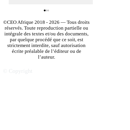
©CEO Afrique
2018 - 2026
— Tous droits
réservés. Toute reproduction partielle ou
intégrale des textes et/ou des documents,
par quelque procédé que ce soit, est
strictement interdite, sauf autorisation
écrite préalable de l’éditeur ou de
Les 10 Secrets d'un
Les 10 traits de 
l’auteur.
Business Plan Réussi pour
d'un leader | CE
© Copyright
séduire des investisseurs