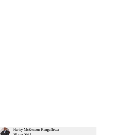
CEO Afrique
Harley McKenson-Kenguéléwa