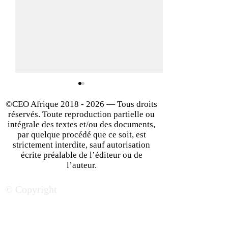
©CEO Afrique
2018 - 2026
— Tous droits
réservés. Toute reproduction partielle ou
intégrale des textes et/ou des documents,
par quelque procédé que ce soit, est
strictement interdite, sauf autorisation
écrite préalable de l’éditeur ou de
Réussir son implantation
La classe moyen
l’auteur.
en Afrique du Sud : les
Afrique du Sud, 
© Copyright
facteurs clés du succès
aubaine & défis 
PME françaises