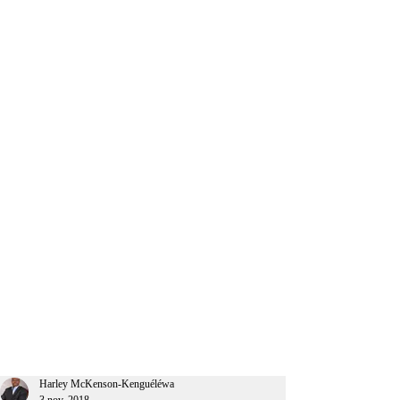
CEO Afrique
Harley McKenson-Kenguéléwa