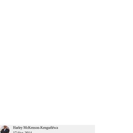
CEO Afrique
Harley McKenson-Kenguéléwa