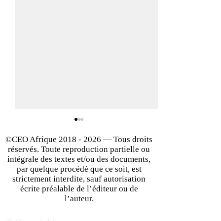
©CEO Afrique
2018 - 2026
— Tous droits
réservés. Toute reproduction partielle ou
intégrale des textes et/ou des documents,
par quelque procédé que ce soit, est
strictement interdite, sauf autorisation
écrite préalable de l’éditeur ou de
Comment Devenir Un
Se démarquer de
l’auteur.
Négociateur Hors Pair
concurrence : les