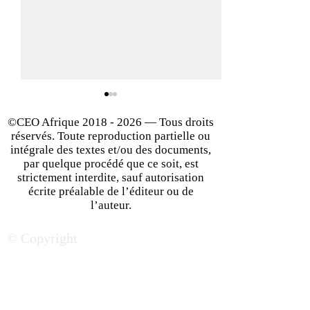
©CEO Afrique
2018 - 2026
— Tous droits
réservés. Toute reproduction partielle ou
intégrale des textes et/ou des documents,
par quelque procédé que ce soit, est
strictement interdite, sauf autorisation
écrite préalable de l’éditeur ou de
Casablanca — Guide des
Le Caire — Guid
l’auteur.
affaires : les adresses
affaires : les adr
© Copyright
incontournables pour
incontournables
votre business | Maroc
votre business |