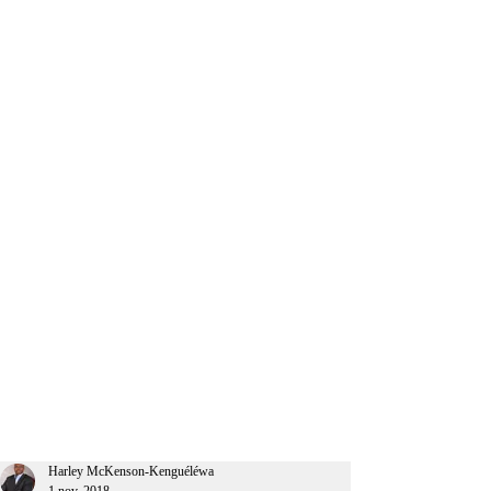
CEO Afrique
Harley McKenson-Kenguéléwa