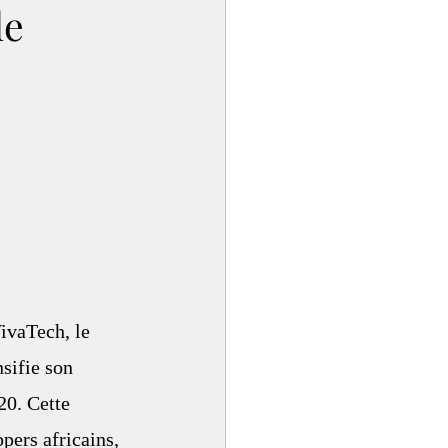
le
VivaTech, le 
sifie son 
20. Cette 
pers africains, 