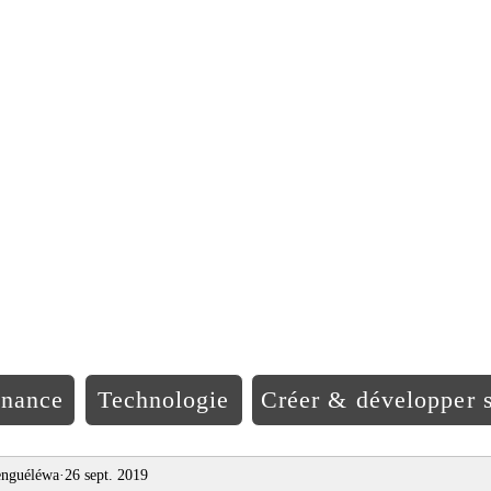
EO Afriqu
inance
Technologie
Créer & développer s
nguéléwa
26 sept. 2019