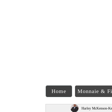
C
Home
Monnaie & F
Harley McKenson-Ke