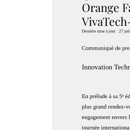
Orange Fa
VivaTech
Dernière mise à jour :
27 juil
Communiqué de pres
Innovation Techn
En prélude à sa 5ᵉ éd
plus grand rendez-vo
engagement envers l
tournée international