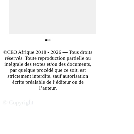
©CEO Afrique
2018 - 2026
— Tous droits
réservés. Toute reproduction partielle ou
intégrale des textes et/ou des documents,
par quelque procédé que ce soit, est
strictement interdite, sauf autorisation
écrite préalable de l’éditeur ou de
Du terrain aux rédactions
Sur le front de
l’auteur.
: le journalisme à travers
l’information : fi
© Copyright
films et séries
séries qui racont
journalisme