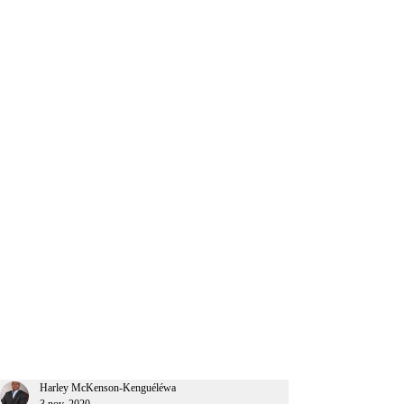
CEO Afrique
Harley McKenson-Kenguéléwa