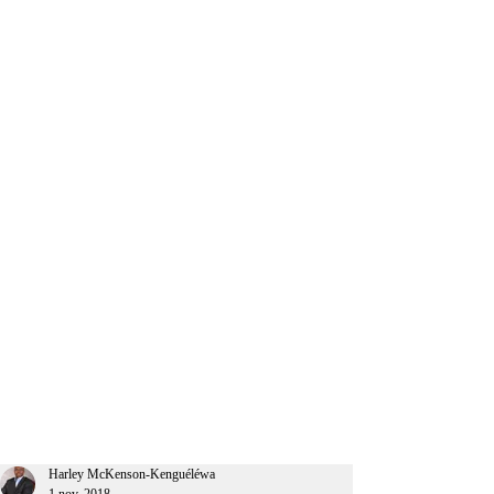
CEO Afrique
Harley McKenson-Kenguéléwa