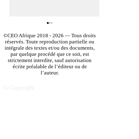
©CEO Afrique
2018 - 2026
— Tous droits
réservés. Toute reproduction partielle ou
intégrale des textes et/ou des documents,
par quelque procédé que ce soit, est
strictement interdite, sauf autorisation
écrite préalable de l’éditeur ou de
Le Nigeria : un Eldorado
Lagos — Guide d
l’auteur.
économique, au défi de
affaires : les adr
© Copyright
ses fragilités structurelles
incontournables
votre business | 