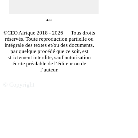
©CEO Afrique
2018 - 2026
— Tous droits
réservés. Toute reproduction partielle ou
intégrale des textes et/ou des documents,
par quelque procédé que ce soit, est
strictement interdite, sauf autorisation
écrite préalable de l’éditeur ou de
L’Afrique centrale se veut
Le Cameroun, un
l’auteur.
une nouvelle terre
peut rugir davan
© Copyright
d’opportunités
l’arène de l’attrac
économiques
africaine