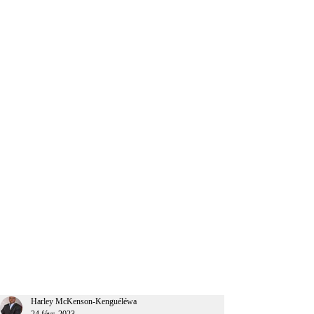
CEO Afrique
Harley McKenson-Kenguéléwa