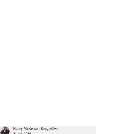
CEO Afrique
Harley McKenson-Kenguéléwa