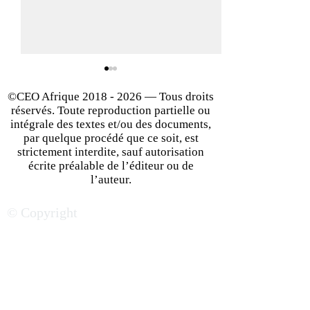
©CEO Afrique
2018 - 2026
— Tous droits
réservés. Toute reproduction partielle ou
intégrale des textes et/ou des documents,
par quelque procédé que ce soit, est
strictement interdite, sauf autorisation
écrite préalable de l’éditeur ou de
Du bluff au génie : les
Concevoir des r
l’auteur.
zones grises qui ont bâti
sauver des vies 
© Copyright
les empires
de catastrophe : 
technologiques
Hiram Amousso