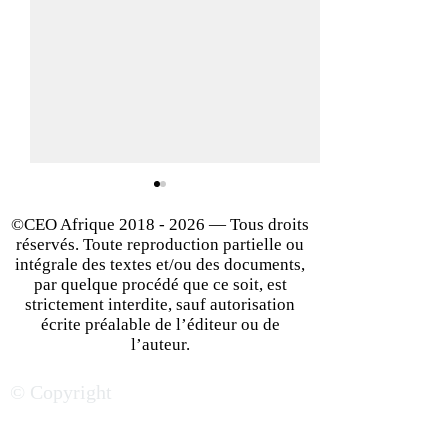
©CEO Afrique
2018 - 2026
— Tous droits
réservés. Toute reproduction partielle ou
intégrale des textes et/ou des documents,
par quelque procédé que ce soit, est
strictement interdite, sauf autorisation
écrite préalable de l’éditeur ou de
Tout Ce Que Vous Devez
Comment Un Me
l’auteur.
Savoir Pour Devenir Un
Augmenter Les 
© Copyright
Mentor | CEO Afrique
de Succès de Vot
up