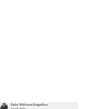
CEO Afrique
Harley McKenson-Kenguéléwa