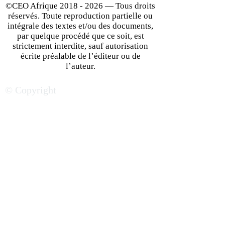
©CEO Afrique
2018 - 2026
— Tous droits
réservés. Toute reproduction partielle ou
intégrale des textes et/ou des documents,
par quelque procédé que ce soit, est
strictement interdite, sauf autorisation
écrite préalable de l’éditeur ou de
10 Façons de Développer
14 Phrases à Pr
l’auteur.
un État d'Esprit
Tous les Jours P
© Copyright
Entrepreneurial
Motiver Dans Vo
Travail | CEO Af