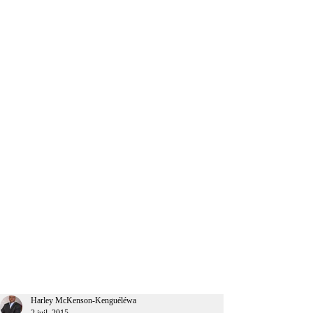
CEO Afrique
Harley McKenson-Kenguéléwa