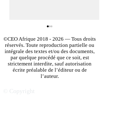
©CEO Afrique
2018 - 2026
— Tous droits
réservés. Toute reproduction partielle ou
intégrale des textes et/ou des documents,
par quelque procédé que ce soit, est
strictement interdite, sauf autorisation
écrite préalable de l’éditeur ou de
Du bluff au génie : les
Concevoir des r
l’auteur.
zones grises qui ont bâti
sauver des vies 
© Copyright
les empires
de catastrophe : 
technologiques
Hiram Amousso