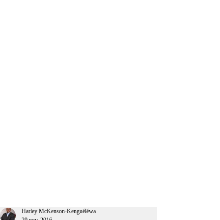
CEO Afrique
Harley McKenson-Kenguéléwa