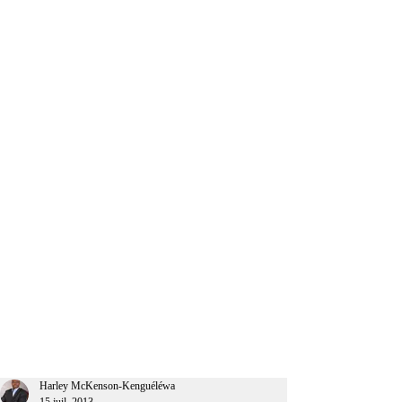
CEO Afrique
Harley McKenson-Kenguéléwa