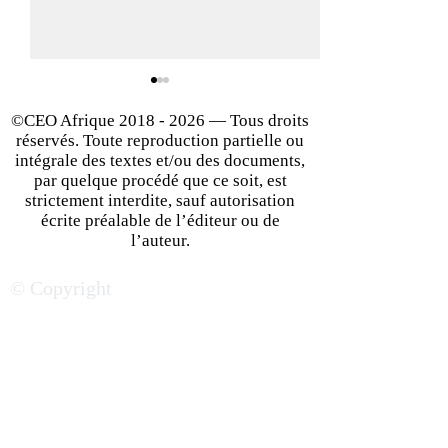
©CEO Afrique
2018 - 2026
— Tous droits
réservés. Toute reproduction partielle ou
intégrale des textes et/ou des documents,
par quelque procédé que ce soit, est
strictement interdite, sauf autorisation
écrite préalable de l’éditeur ou de
Du bluff au génie : les
Concevoir des r
l’auteur.
zones grises qui ont bâti
sauver des vies 
© Copyright
les empires
de catastrophe : 
technologiques
Hiram Amousso