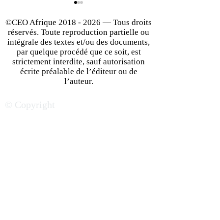
©CEO Afrique
2018 - 2026
— Tous droits
réservés. Toute reproduction partielle ou
intégrale des textes et/ou des documents,
par quelque procédé que ce soit, est
strictement interdite, sauf autorisation
écrite préalable de l’éditeur ou de
Démocratie &
Ces projets
l’auteur.
Gouvernance : Comment
d’infrastructures
© Copyright
renforcer l’engagement
profondément
citoyen en Afrique ?
transformer l’Af