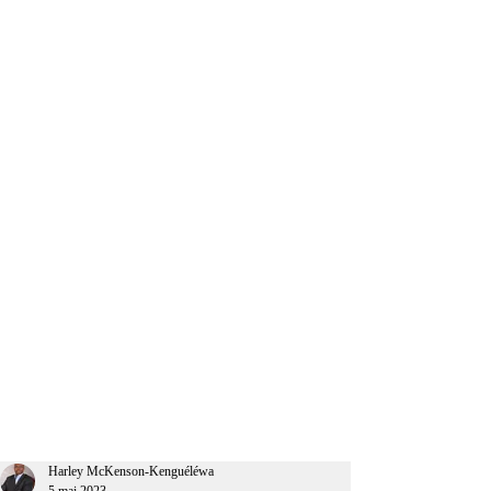
CEO Afrique
Harley McKenson-Kenguéléwa