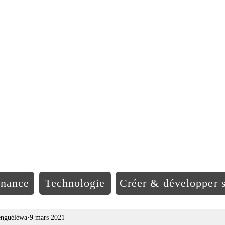
EO Afriqu
inance
Technologie
Créer & développer s
nguéléwa
9 mars 2021