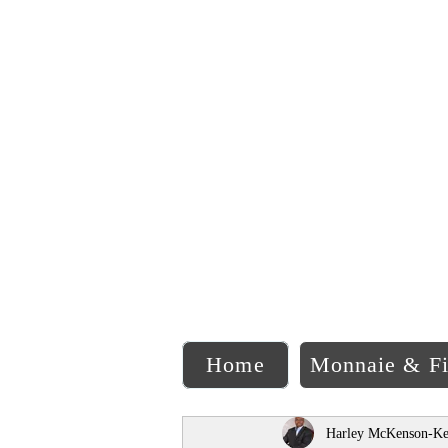
C
Home
Monnaie & F
Harley McKenson-Ke