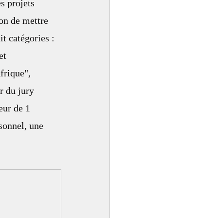
s projets 
on de mettre 
t catégories : 
et 
frique", 
 du jury 
eur de 1 
onnel, une 