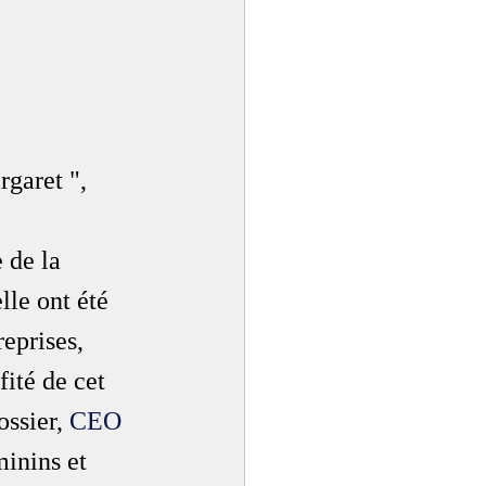
garet ", 
 de la 
lle ont été 
eprises, 
ité de cet 
ssier, 
CEO 
minins et 