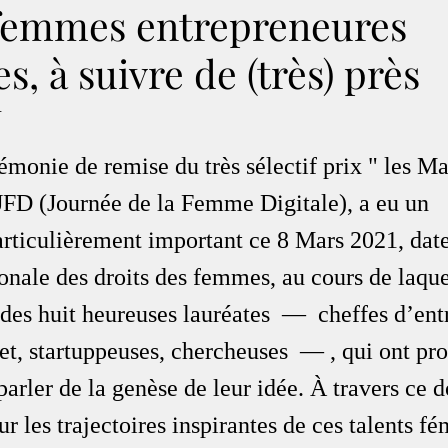
 femmes entrepreneures
s, à suivre de (très) près
.
onie de remise du très sélectif prix " les Mar
 JFD (Journée de la Femme Digitale), a eu un 
articulièrement important ce 8 Mars 2021, date
onale des droits des femmes, au cours de laque
des huit heureuses lauréates  —  cheffes d’entr
et, startuppeuses, chercheuses  — , qui ont prof
rler de la genèse de leur idée. À travers ce do
ur les trajectoires inspirantes de ces talents fé