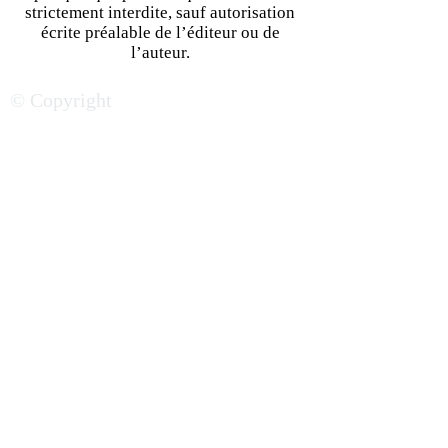
strictement interdite, sauf autorisation
écrite préalable de l’éditeur ou de
Start-up : réussir son oral
Les 10 Secrets d
l’auteur.
devant des investisseurs
Business Plan Ré
© Copyright
séduire des inve