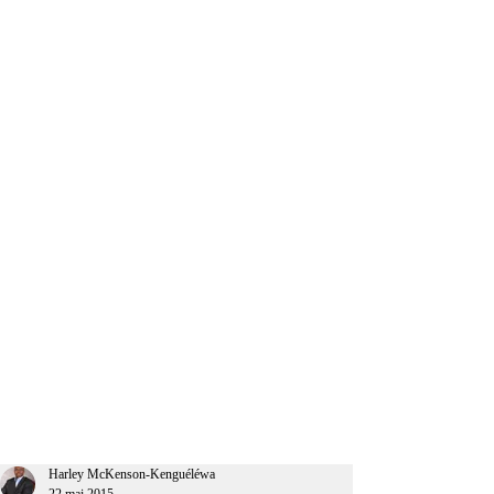
CEO Afrique
Harley McKenson-Kenguéléwa